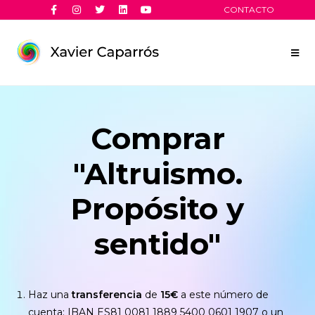
CONTACTO
Comprar
"Altruismo.
Propósito y
sentido"
Haz una
transferencia
de
15€
a este número de
cuenta: IBAN ES81 0081 1889 5400 0601 1907 o
un